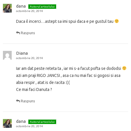
dana
Autorul articolului
octombrie 20, 2014
Daca il incerci…astept sa imi spui daca e pe gustul tau
Raspuns
Diana
octombrie 20, 2014
Iar am dat peste reteta ta , iar mi s-a facut pofta se dododsi
azi am praji RIGO JANCSI , asa ca nu mai fac si gogosi si asa
abia respir , atat is de racita :(:(
Ce mai faci Danuta ?
Raspuns
dana
Autorul articolului
octombrie 20, 2014