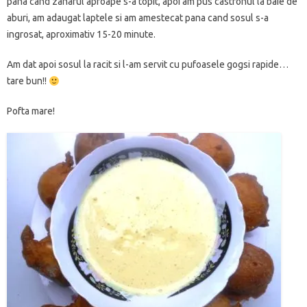
pana cand zaharul aproape s-a topit, apoi am pus castronul la baie de
aburi, am adaugat laptele si am amestecat pana cand sosul s-a
ingrosat, aproximativ 15-20 minute.
Am dat apoi sosul la racit si l-am servit cu pufoasele gogsi rapide…
tare bun!!
Pofta mare!