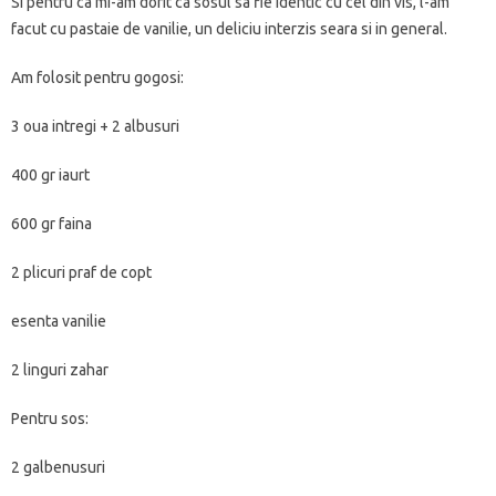
Si pentru ca mi-am dorit ca sosul sa fie identic cu cel din vis, l-am
facut cu pastaie de vanilie, un deliciu interzis seara si in general.
Am folosit pentru gogosi:
3 oua intregi + 2 albusuri
400 gr iaurt
600 gr faina
2 plicuri praf de copt
esenta vanilie
2 linguri zahar
Pentru sos:
2 galbenusuri