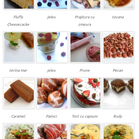
Fluffy
jeleu
Prajitura cu
tocana
Cheesecacke
zmeura
terina mar
jeleu
Prune
Pecan
Caramel
Painici
Tort cu capsuni
Rudy