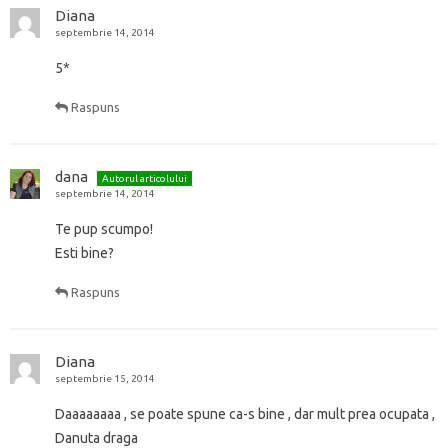
r
c
ă
u
)
ă
u
ă
h
Diana
)
ă
)
ă
n
i
)
)
septembrie 14, 2014
o
d
u
e
ă
î
5*
)
n
t
r
Raspuns
-
o
f
e
r
dana
Autorul articolului
e
a
septembrie 14, 2014
s
t
Te pup scumpo!
r
ă
Esti bine?
n
o
u
Raspuns
ă
)
Diana
septembrie 15, 2014
Daaaaaaaa , se poate spune ca-s bine , dar mult prea ocupata ,
Danuta draga