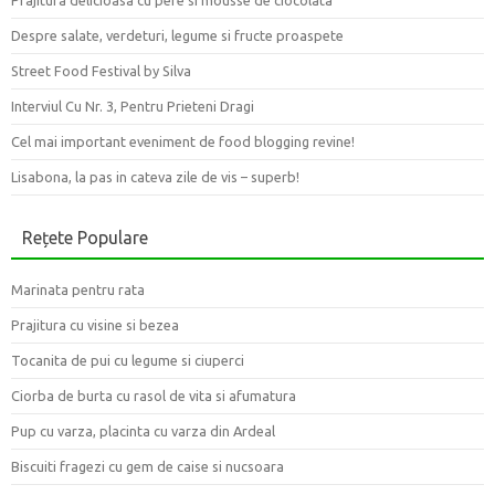
Prajitura delicioasa cu pere si mousse de ciocolata
Despre salate, verdeturi, legume si fructe proaspete
Street Food Festival by Silva
Interviul Cu Nr. 3, Pentru Prieteni Dragi
Cel mai important eveniment de food blogging revine!
Lisabona, la pas in cateva zile de vis – superb!
Rețete Populare
Marinata pentru rata
Prajitura cu visine si bezea
Tocanita de pui cu legume si ciuperci
Ciorba de burta cu rasol de vita si afumatura
Pup cu varza, placinta cu varza din Ardeal
Biscuiti fragezi cu gem de caise si nucsoara