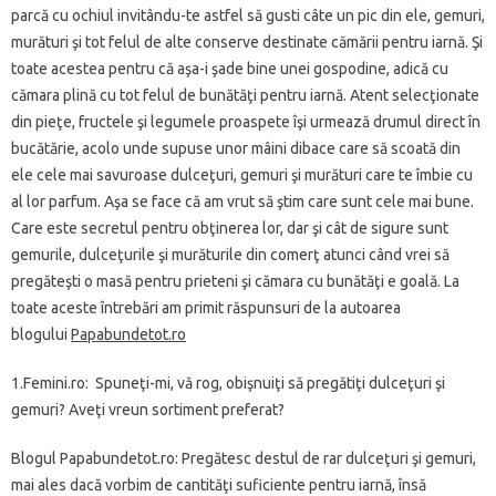
parcă cu ochiul invitându-te astfel să gusti câte un pic din ele, gemuri,
murături şi tot felul de alte conserve destinate cămării pentru iarnă. Şi
toate acestea pentru că aşa-i şade bine unei gospodine, adică cu
cămara plină cu tot felul de bunătăţi pentru iarnă. Atent selecţionate
din pieţe, fructele şi legumele proaspete îşi urmează drumul direct în
bucătărie, acolo unde supuse unor mâini dibace care să scoată din
ele cele mai savuroase dulceţuri, gemuri şi murături care te îmbie cu
al lor parfum. Aşa se face că am vrut să ştim care sunt cele mai bune.
Care este secretul pentru obţinerea lor, dar şi cât de sigure sunt
gemurile, dulceţurile şi murăturile din comerţ atunci când vrei să
pregăteşti o masă pentru prieteni şi cămara cu bunătăţi e goală. La
toate aceste întrebări am primit răspunsuri de la autoarea
blogului
Papabundetot.ro
1.Femini.ro: Spuneţi-mi, vă rog, obişnuiţi să pregătiţi dulceţuri şi
gemuri? Aveţi vreun sortiment preferat?
Blogul Papabundetot.ro: Pregătesc destul de rar dulceţuri şi gemuri,
mai ales dacă vorbim de cantităţi suficiente pentru iarnă, însă