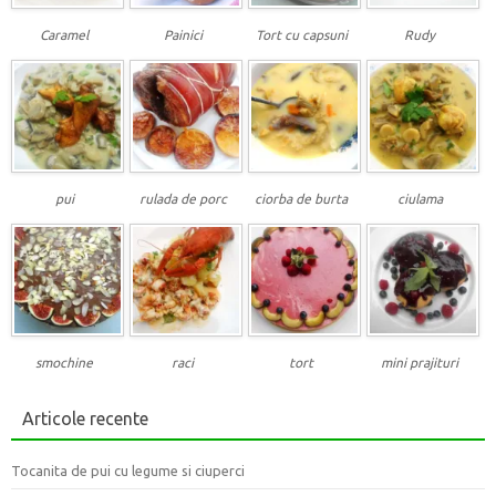
Caramel
Painici
Tort cu capsuni
Rudy
pui
rulada de porc
ciorba de burta
ciulama
smochine
raci
tort
mini prajituri
Articole recente
Tocanita de pui cu legume si ciuperci