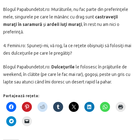
Blogul Papabundetot.ro: Murăturile, nu fac parte din preferinţele
mele, singurele pe care le mănânc cu drag sunt
castraveţii
muraţi
în saramură
şi
ardeii iuţi muraţi
, în rest nu am nici o
preferinţă.
4. Femini.ro: Spuneţi-mi, vă rog, la ce reţete obişnuiţi să folosiţi mai
des dulceţurile pe care le pregătiţi?
Blogul Papabundetot.ro:
Dulceţurile
le folosesc în prăjiturile de
weekend, în clătite (pe care le fac mai rar), gogoşi, peste un gris cu
lapte sau atunci când îmi doresc un desert rapid la pahar.
Partajează rețeta: