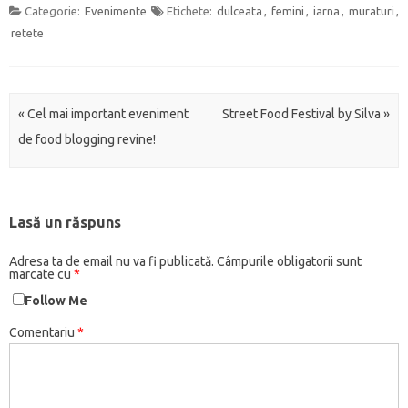
Categorie:
Evenimente
Etichete:
dulceata
,
femini
,
iarna
,
muraturi
,
retete
Navigarea articolelor
«
Cel mai important eveniment
Street Food Festival by Silva
»
de food blogging revine!
Lasă un răspuns
Adresa ta de email nu va fi publicată.
Câmpurile obligatorii sunt
marcate cu
*
Follow Me
Comentariu
*