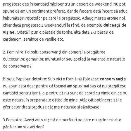
pregătesc des în cantităţi mici pentru un desert de weekend. Nu pot
spune că am un sortiment preferat, dar de fiecare dată încerc să aduc
îmbunătăţiri reţetelor pe care le pregătesc. Adaug mereu arome noi,
chiar dacă pregătesc 2 weekenduri la rând, de exemplu
dulceaţă de
vişine.
Odată îi pun o păstaie de tonka, altă dată 2-3 păstăi de
cardamom, seminţe de vanilie etc.
2. Femini.ro: Folosiţi conservanţi din comerţ la pregătirea
dulceţurilor, gemurilor, muraturilor sau apelaţi la variantele naturale
de conservare ?
Blogul Papabundetot.ro: Sub nici o formă nu folosesc
conservanţi
şi
nu spun asta doar pentru că tocmai am spus mai sus că nu pregătesc
cantităţi pentru iarnă, ci pentru că nu sunt de acord cu nimic din ce nu
este natural în preparatele gătite de mine. Atât cât pot încerc să le
ofer celor dragi produse cât mai naturale şi sănătoase.
3.Femini.ro: Aveţi vreo reţetă de murături pe care nu aţi încercat-o
până acum şi v-aţi dori?