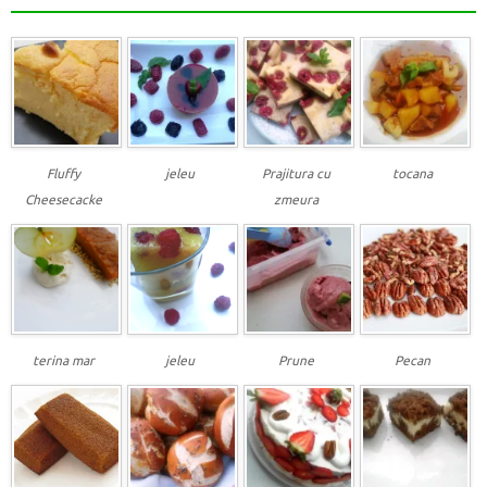
Fluffy
jeleu
Prajitura cu
tocana
Cheesecacke
zmeura
terina mar
jeleu
Prune
Pecan