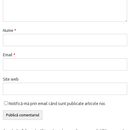
h
u
n
î
r
r
t
n
î
s
i
n
t
n
-
-
r
t
n
t
d
u
r
t
o
o
-
r
t
r
e
i
-
r
f
f
o
-
r
ă
î
p
o
-
e
e
f
o
-
n
n
r
f
o
r
r
e
f
o
o
t
i
e
f
e
e
r
e
f
u
r
e
r
e
a
a
e
r
e
ă
Nume
*
-
t
e
r
s
s
a
e
r
)
o
e
a
e
t
t
s
a
e
f
n
s
a
r
r
t
s
a
e
(
t
s
ă
ă
r
t
s
r
S
r
t
n
n
ă
r
t
e
e
ă
r
o
o
n
ă
r
a
d
Email
*
n
ă
u
u
o
n
ă
s
e
o
n
ă
ă
u
o
n
t
s
u
o
)
)
ă
u
o
r
c
ă
u
)
ă
u
ă
h
)
ă
)
ă
n
i
)
)
o
d
Site web
u
e
ă
î
)
n
t
r
-
o
Notifică-mă prin email când sunt publicate articole noi.
f
e
r
e
a
s
t