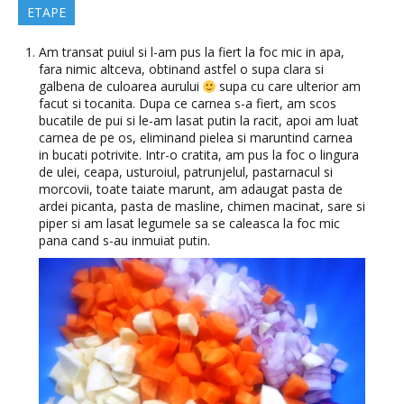
ETAPE
Am transat puiul si l-am pus la fiert la foc mic in apa,
fara nimic altceva, obtinand astfel o supa clara si
galbena de culoarea aurului
supa cu care ulterior am
facut si tocanita. Dupa ce carnea s-a fiert, am scos
bucatile de pui si le-am lasat putin la racit, apoi am luat
carnea de pe os, eliminand pielea si maruntind carnea
in bucati potrivite. Intr-o cratita, am pus la foc o lingura
de ulei, ceapa, usturoiul, patrunjelul, pastarnacul si
morcovii, toate taiate marunt, am adaugat pasta de
ardei picanta, pasta de masline, chimen macinat, sare si
piper si am lasat legumele sa se caleasca la foc mic
pana cand s-au inmuiat putin.