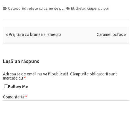
e
e
e
e
e
e
e
e
i
i
n
n
n
n
n
n
n
n
c
c
Categorie:
t
retete cu carne de pui
t
t
t
Etichete:
t
t
ciuperci
,
t
pui
t
p
p
r
r
r
r
r
r
r
r
e
e
u
u
u
u
u
u
u
u
n
n
a
a
a
a
a
a
p
a
t
t
p
p
p
p
p
p
a
i
r
r
a
a
a
a
a
a
r
m
u
u
r
r
r
r
r
r
t
p
p
a
Navigarea articolelor
«
Prajitura cu branza si zmeura
Caramel pufos
»
t
t
t
t
t
t
a
r
a
t
a
a
a
a
a
a
j
i
r
r
j
j
j
j
j
j
a
m
t
i
a
a
a
a
a
a
r
a
a
m
p
p
p
p
p
p
e
(
j
i
e
e
e
e
e
e
p
S
a
t
F
P
R
T
T
L
e
e
r
e
Lasă un răspuns
a
i
e
u
w
i
W
d
e
o
c
n
d
m
i
n
h
e
p
l
e
t
d
b
t
k
a
s
e
e
b
e
i
l
t
e
t
c
Adresa ta de email nu va fi publicată.
Câmpurile obligatorii sunt
T
g
o
r
t
r
e
d
s
h
marcate cu
*
e
ă
o
e
(
(
r
I
A
i
l
t
k
s
S
S
(
n
p
d
Follow Me
e
u
(
t
e
e
S
(
p
e
g
r
S
(
d
d
e
S
(
î
r
ă
e
S
e
e
d
e
S
n
Comentariu
*
a
p
d
e
s
s
e
d
e
t
m
r
e
d
c
c
s
e
d
r
(
i
s
e
h
h
c
s
e
-
S
n
c
s
i
i
h
c
s
o
e
e
h
c
d
d
i
h
c
f
d
m
i
h
e
e
d
i
h
e
e
a
d
i
î
î
e
d
i
r
s
i
e
d
n
n
î
e
d
e
c
l
î
e
t
t
n
î
e
a