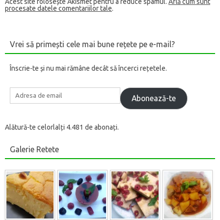
Acest site folosește Akismet pentru a reduce spamul.
Află cum sunt
r
procesate datele comentariilor tale
.
ă
n
o
u
ă
)
Vrei să primești cele mai bune rețete pe e-mail?
Înscrie-te și nu mai rămâne decât să încerci rețetele.
Adresa
de
Abonează-te
email
Alătură-te celorlalți 4.481 de abonați.
Galerie Retete