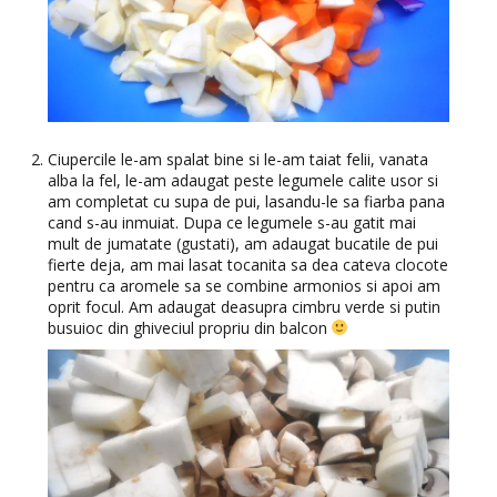
Ciupercile le-am spalat bine si le-am taiat felii, vanata
alba la fel, le-am adaugat peste legumele calite usor si
am completat cu supa de pui, lasandu-le sa fiarba pana
cand s-au inmuiat. Dupa ce legumele s-au gatit mai
mult de jumatate (gustati), am adaugat bucatile de pui
fierte deja, am mai lasat tocanita sa dea cateva clocote
pentru ca aromele sa se combine armonios si apoi am
oprit focul. Am adaugat deasupra cimbru verde si putin
busuioc din ghiveciul propriu din balcon