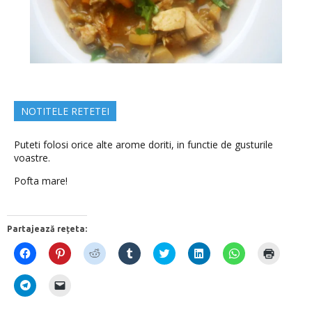
NOTITELE RETETEI
Puteti folosi orice alte arome doriti, in functie de gusturile
voastre.
Pofta mare!
Partajează rețeta:
D
D
D
D
D
D
D
D
ă
ă
ă
ă
ă
ă
ă
ă
c
c
c
c
c
c
c
c
l
l
l
l
l
l
l
l
D
D
i
i
i
i
i
i
i
i
ă
ă
c
c
c
c
c
c
c
c
c
c
p
p
p
p
p
p
p
p
l
l