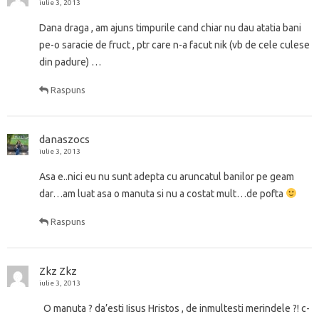
iulie 3, 2013
Dana draga , am ajuns timpurile cand chiar nu dau atatia bani
pe-o saracie de fruct , ptr care n-a facut nik (vb de cele culese
din padure) …
Raspuns
danaszocs
iulie 3, 2013
Asa e..nici eu nu sunt adepta cu aruncatul banilor pe geam
dar…am luat asa o manuta si nu a costat mult…de pofta
Raspuns
Zkz Zkz
iulie 3, 2013
O manuta ? da’esti Iisus Hristos , de inmultesti merindele ?! c-