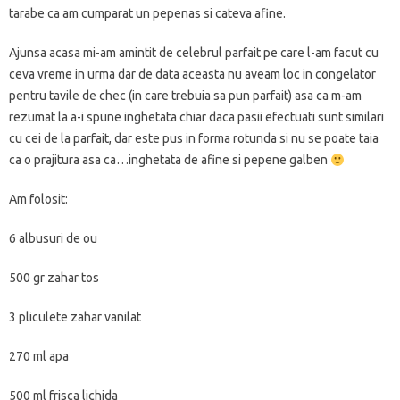
tarabe ca am cumparat un pepenas si cateva afine.
Ajunsa acasa mi-am amintit de celebrul parfait pe care l-am facut cu
ceva vreme in urma dar de data aceasta nu aveam loc in congelator
pentru tavile de chec (in care trebuia sa pun parfait) asa ca m-am
rezumat la a-i spune inghetata chiar daca pasii efectuati sunt similari
cu cei de la parfait, dar este pus in forma rotunda si nu se poate taia
ca o prajitura asa ca…inghetata de afine si pepene galben
Am folosit:
6 albusuri de ou
500 gr zahar tos
3 pliculete zahar vanilat
270 ml apa
500 ml frisca lichida