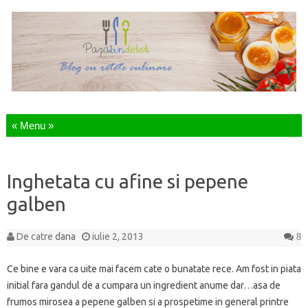
Sari la continut
Inghetata cu afine si pepene
galben
De catre
dana
iulie 2, 2013
8
Ce bine e vara ca uite mai facem cate o bunatate rece. Am fost in piata
initial fara gandul de a cumpara un ingredient anume dar…asa de
frumos mirosea a pepene galben si a prospetime in general printre