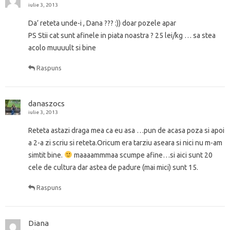
)
)
o
d
iulie 3, 2013
u
e
ă
î
Da’ reteta unde-i , Dana ??? :)) doar pozele apar
)
n
t
PS Stii cat sunt afinele in piata noastra ? 25 lei/kg … sa stea
r
-
acolo muuuult si bine
o
f
e
Raspuns
r
e
a
s
t
danaszocs
r
ă
iulie 3, 2013
n
o
Reteta astazi draga mea ca eu asa …pun de acasa poza si apoi
u
ă
a 2-a zi scriu si reteta.Oricum era tarziu aseara si nici nu m-am
)
simtit bine.
maaaammmaa scumpe afine…si aici sunt 20
cele de cultura dar astea de padure (mai mici) sunt 15.
Raspuns
Diana