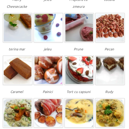
Cheesecacke
zmeura
terina mar
jeleu
Prune
Pecan
Caramel
Painici
Tort cu capsuni
Rudy