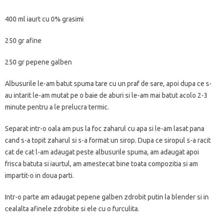
400 ml iaurt cu 0% grasimi
250 gr afine
250 gr pepene galben
Albusurile le-am batut spuma tare cu un praf de sare, apoi dupa ce s-
au intarit le-am mutat pe o baie de aburi si le-am mai batut acolo 2-3
minute pentru a le prelucra termic.
Separat intr-o oala am pus la foc zaharul cu apa si le-am lasat pana
cand s-a topit zaharul si s-a format un sirop. Dupa ce siropul s-a racit
cat de cat l-am adaugat peste albusurile spuma, am adaugat apoi
frisca batuta si iaurtul, am amestecat bine toata compozitia si am
impartit-o in doua parti.
Intr-o parte am adaugat pepene galben zdrobit putin la blender si in
cealalta afinele zdrobite si ele cu o furculita.