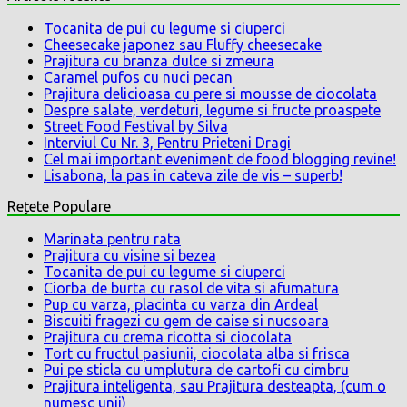
Tocanita de pui cu legume si ciuperci
Cheesecake japonez sau Fluffy cheesecake
Prajitura cu branza dulce si zmeura
Caramel pufos cu nuci pecan
Prajitura delicioasa cu pere si mousse de ciocolata
Despre salate, verdeturi, legume si fructe proaspete
Street Food Festival by Silva
Interviul Cu Nr. 3, Pentru Prieteni Dragi
Cel mai important eveniment de food blogging revine!
Lisabona, la pas in cateva zile de vis – superb!
Rețete Populare
Marinata pentru rata
Prajitura cu visine si bezea
Tocanita de pui cu legume si ciuperci
Ciorba de burta cu rasol de vita si afumatura
Pup cu varza, placinta cu varza din Ardeal
Biscuiti fragezi cu gem de caise si nucsoara
Prajitura cu crema ricotta si ciocolata
Tort cu fructul pasiunii, ciocolata alba si frisca
Pui pe sticla cu umplutura de cartofi cu cimbru
Prajitura inteligenta, sau Prajitura desteapta, (cum o
numesc unii)