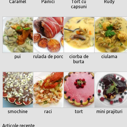
Caramel
Painici
Tort cu
Rudy
capsuni
pui
rulada de porc
ciorba de
ciulama
burta
smochine
raci
tort
mini prajituri
Articole recente