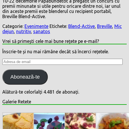
10-22 decembrie Papabundetot a pregatit un concurs cu
premii minunate si utile pentru oricare dintre noi, iar unul
din aceste premii este blenderul cu recipient portabil,
Breville Blend-Active.
Categorie:
Evenimente
Etichete:
Blend-Active
,
Breville
,
Mic
dejun
,
nutritiv
,
sanatos
Vrei să primești cele mai bune rețete pe e-mail?
Înscrie-te și nu mai rămâne decât să încerci rețetele.
Adresa
de
email
Abonează-te
Alătură-te celorlalți 4.481 de abonați.
Galerie Retete