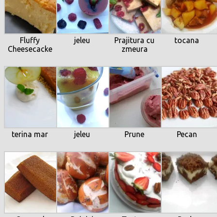
Fluffy
jeleu
Prajitura cu
tocana
Cheesecacke
zmeura
terina mar
jeleu
Prune
Pecan